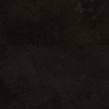
A 
Nos
Not
Not
Not
Con