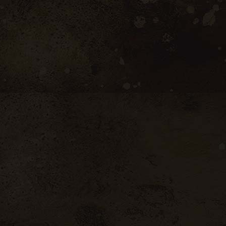
propos de nous
 prestations
re cave à vins
re cave à fromages
re boutique en ligne
tact