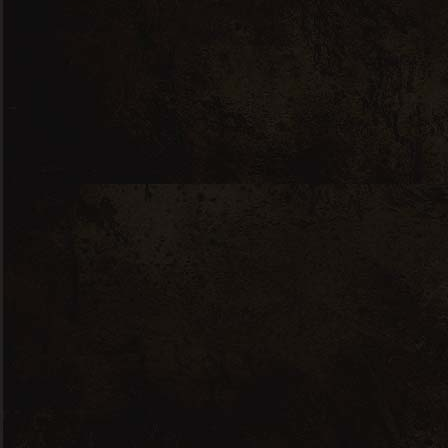
Nous contacter
7 RUE JEAN PERRIN, 56000 VANNES
ICIMACAVE(A)GMAIL.COM
02 97 48 74 45