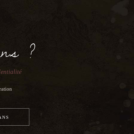
ans ?
entialité
ration
 ANS