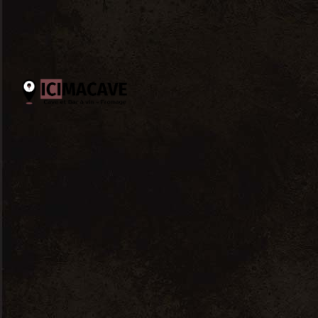
Aucun produit ne correspond à
votre sélection.
Recherche un produit
Search
for:
Filtrer par catégorie