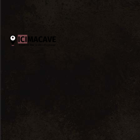
Aucun produit ne correspond à
votre sélection.
Recherche un produit
Search
for:
Filtrer par catégorie