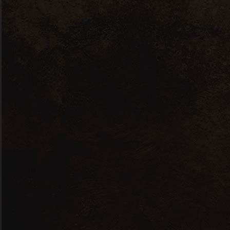
Chateau Poulvere Monbazillac Le
Caillou – 0,75L – 2018
15,00
€