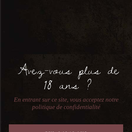
Chateau Poulvere Les Grangettes
Selon Gaston – 0,75L – 2018
14,17
€
Avez-vous plus de
Recherche un produit
18 ans ?
Search
for:
En entrant sur ce site, vous acceptez notre
politique de confidentialité
Filtrer par catégorie