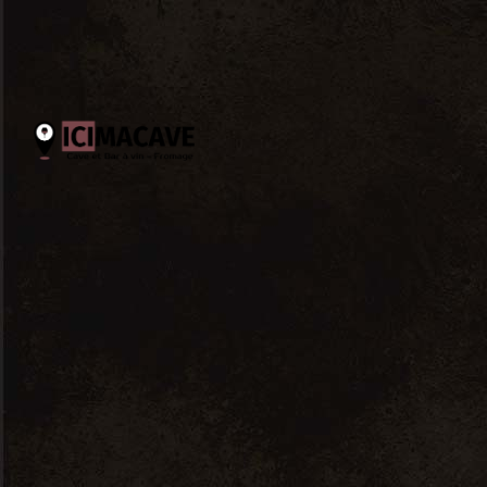
Trié
2 résultats affichés
par
popularité
Tri par popularité