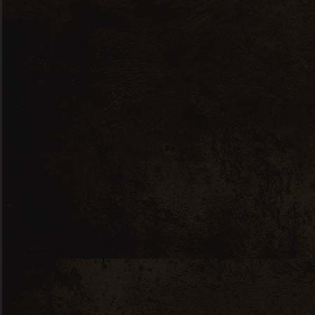
Nous contacter
7 RUE JEAN PERRIN, 56000 VANNES
ICIMACAVE(A)GMAIL.COM
02 97 48 74 45
A propos de nous
Nos prestations
Notre cave à vins
Notre cave à fromages