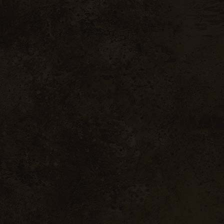
A 
Nos
Not
Not
Not
Con
 Réalisé par
Com d’Happy
–
Mentions légales
,
exercice de droits
,
politique de 