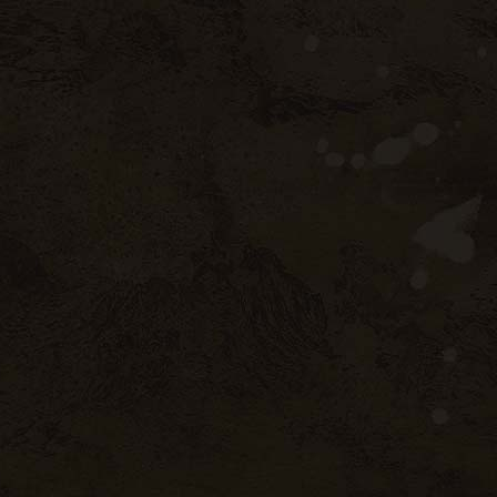
propos de nous
 prestations
re cave à vins
re cave à fromages
re boutique en ligne
tact
confidentialité
,
CGV