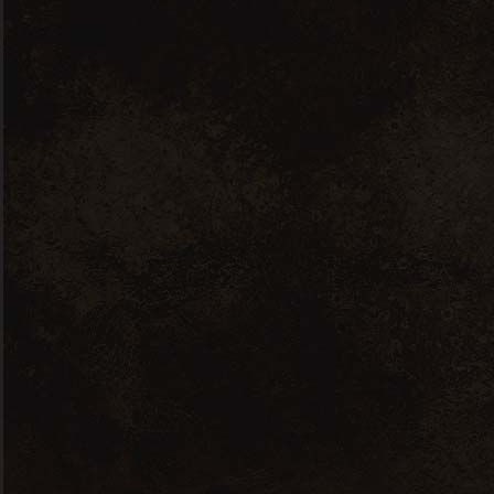
Nous contacter
7 RUE JEAN PERRIN, 56000 VANNES
ICIMACAVE(A)GMAIL.COM
02 97 48 74 45
© 2026 Icimacave ■