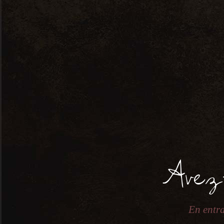
VIN ET
A partir de 60€/personne
Ajouter au calendrier
Avez
Event Details
En entra
Date: