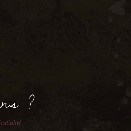
IE
ans ?
entialité