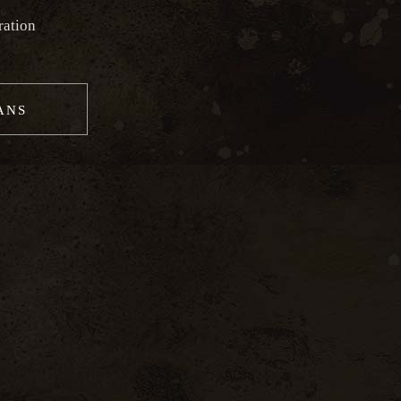
ration
 ANS
Next