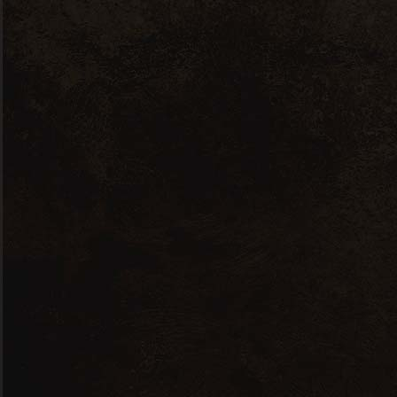
ROUGE,
CHOCOLAT
ET
SPIRITUEU
X
A partir de 50€/personne
Ajouter au calendrier
Event Details