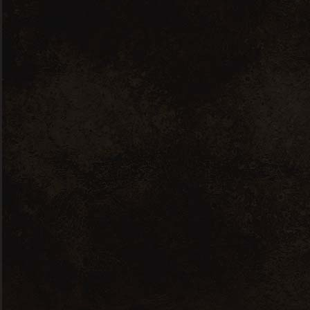
Nous contacter
7 RUE JEAN PERRIN, 56000 VANNES
ICIMACAVE(A)GMAIL.COM
02 97 48 74 45
A propos de nous
Nos prestations