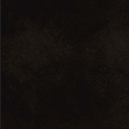
France
Nous contacter
7 RUE JEAN PERRIN, 56000 VANNES
ICIMACAVE(A)GMAIL.COM
02 97 48 74 45