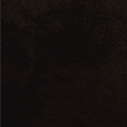
Domaine
Gayrard – Loin
De L’oeil –
Conversion Bio
Aoc Gaillac –
0,75L
14,17
€
Vin ample et équilibré
59 en stock