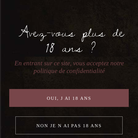
Domaine Gayrard - Loin De L'oeil - C
Avez-vous plus de
18 ans ?
Ajouter Au Panier
En entrant sur ce site, vous acceptez notre
politique de confidentialité
Catégorie:
Gaillac
OUI, J AI 18 ANS
Description
NON JE N AI PAS 18 ANS
Blanc, Autre, Domaine Gayrard, Autre,