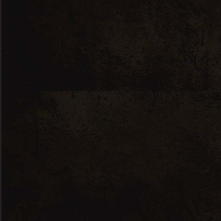
Ostertag Hurlimann Riesling - 2021 - 
Ajouter Au Panier
Categories:
Alsace
Riesling
Description