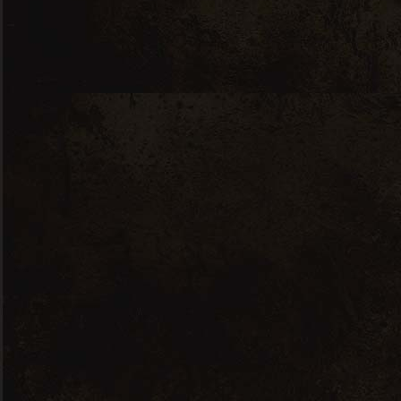
Riesling – 0,75L – 2023
10,00
€
Nous contacter
7 RUE JEAN PERRIN, 56000 VANNES
ICIMACAVE(A)GMAIL.COM
02 97 48 74 45