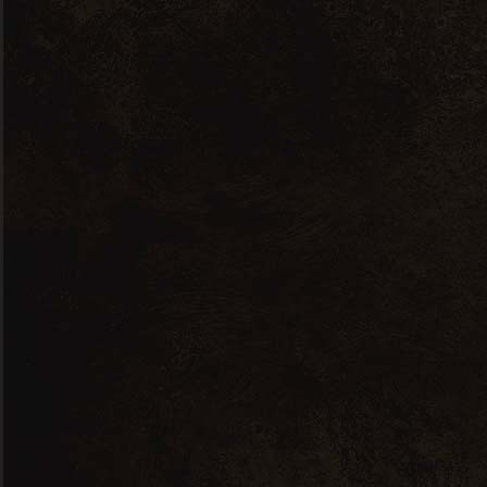
Pinot Noir Intense – 0,75L – 2022
11,67
€