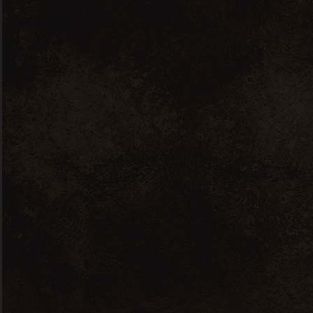
Blanc, Alsace Riesling, Earl Ostertag
Hurlimann, Alsace, France
Produits
similaires
Sold