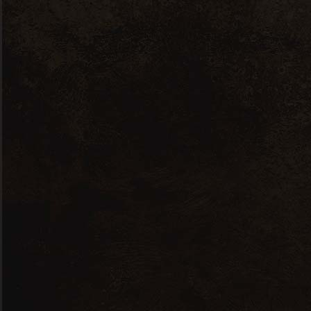
Ostertag
Hurlimann
Riesling – 2021
– 0,75L
7,50
€
Nez prune verte , pamplemousse.
Parfum friand, une délicieuse pureté
Attaque souple, bouche légère
15 en stock