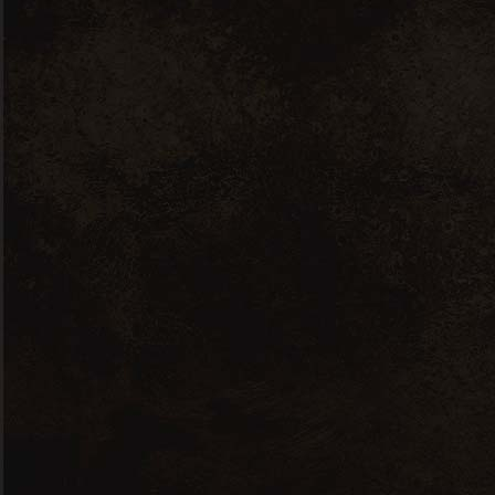
A propos de nous
Nos prestations
Notre cave à vins
Notre cave à fromages
Notre boutique en ligne
Contact
© 2026 Icimacave ■ Réalisé par
Com d’Happy
–