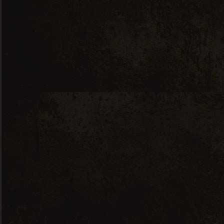
14 en stock
Ventoux Rouge Les Trois Coeurs 2020 
Ajouter Au Panier
Categories:
Vallée du Rhône
Ventoux
Description