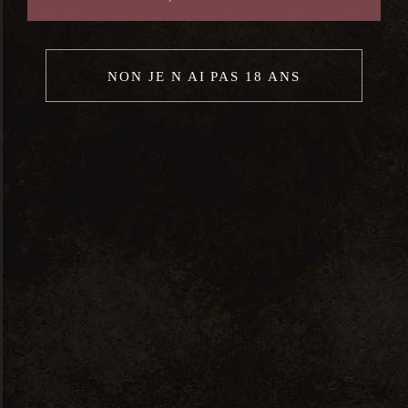
NON JE N AI PAS 18 ANS
Château Mont-thabor Altum 500 –
Igp Méditerranée Blanc – 2020 –
0,75L
17,50
€