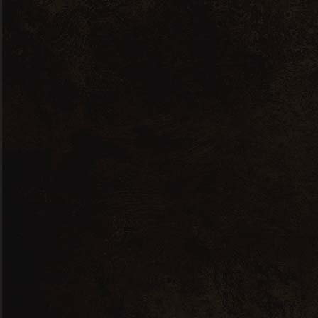
Jean-philippe Leverd – Viognier
Aoc Côtes Du Rhônes – 0,75L
8,33
€