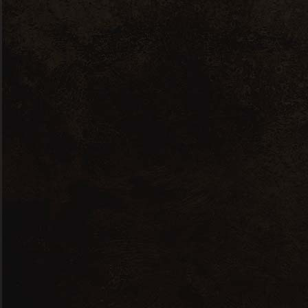
Ventoux Rouge
Les Trois
Coeurs 2020 –
0,75L – 2020
13,75
€
Arômes d’épices légèrement vanillés.
Tanins souples et généreux avec une
longue persistance en bouche.
50% Grenache – 25% Syrah – 25%
Mourvèdre