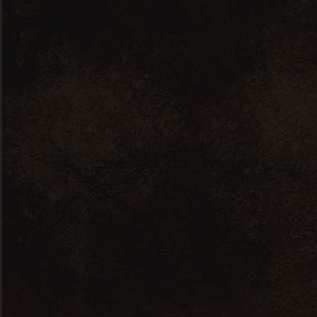
Rouge, Ventoux, Domaine La Pigeade,
Vallée Du Rhône, France
Produits
similaires