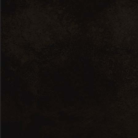
Nous contacter
7 RUE JEAN PERRIN, 56000 VANNES
ICIMACAVE(A)GMAIL.COM
02 97 48 74 45
A propos de nous
Nos prestations
Notre cave à vins
Notre cave à fromages
Notre boutique en ligne