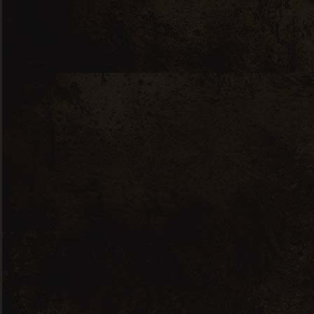
Domaine La Bergerade Natur O
Logis Rouge – 0,75L
10,00
€