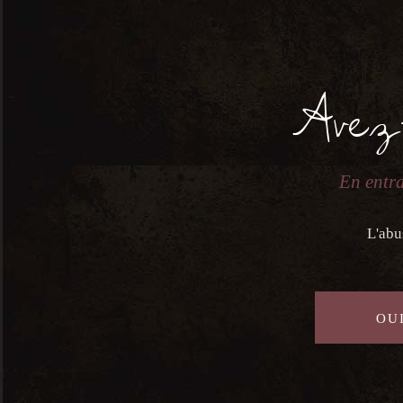
Avez
En entra
L'abu
Sold
OUI