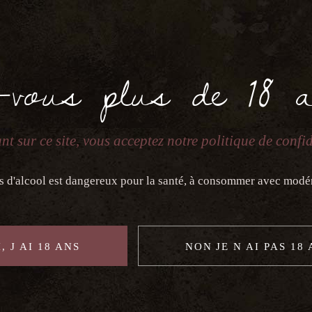
Description
-vous plus de 18 
Whisky, Rozelieures, France
nt sur ce site, vous acceptez notre politique de confid
Produits similaires
s d'alcool est dangereux pour la santé, à consommer avec modé
, J AI 18 ANS
NON JE N AI PAS 18