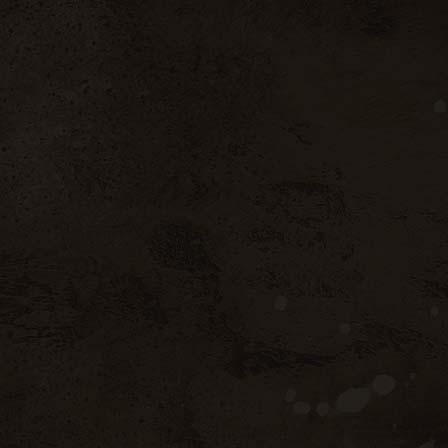
7 rue Jean Perrin à Vannes
MAGES
BOUTIQUE EN LIGNE
CONTACT
Recherche un
produit
Search
for:
Filtrer par catégorie