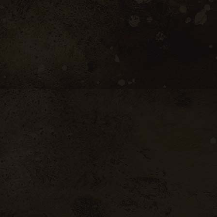
propos de nous
 prestations
re cave à vins
re cave à fromages
re boutique en ligne
tact