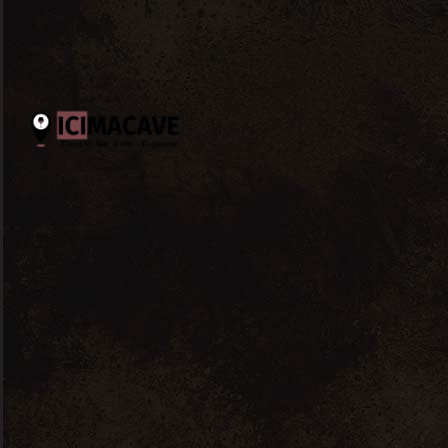
La fromagerie est ouverte
du mardi au samedi de 10h à
ACCUEIL / CONCEPT
PRESTATIONS
Voici le seul résultat