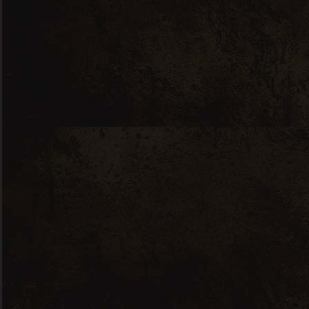
Nous contacter
7 RUE JEAN PERRIN, 56000 VANNES
ICIMACAVE(A)GMAIL.COM
02 97 48 74 45