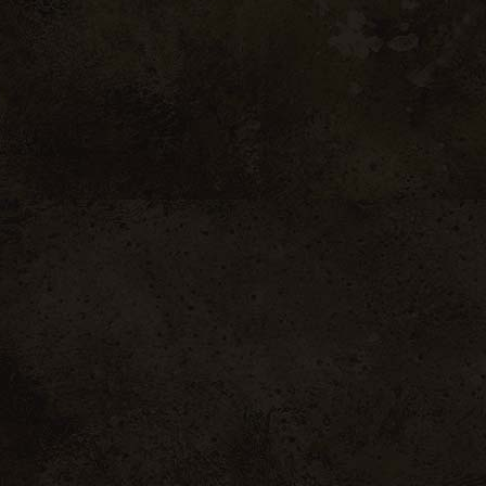
A 
Nos
Not
Not
Not
Con