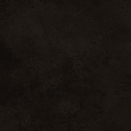
 19h & le dimanche de 10h à 12h
CAVE À VINS
CAVE À FRO
Tri par popularité