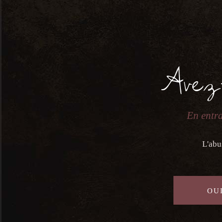
Domaine Bernard
Chevallier Roussette
De Savoie Altesse –
Avez
0,75L – 2022
12,50
€
En entra
L'abu
OUI