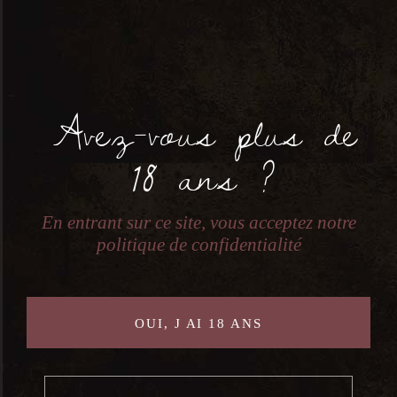
Domaine Bernard Chevallier Roussette
Avez-vous plus de
Ajouter Au Panier
18 ans ?
En entrant sur ce site, vous acceptez notre
politique de confidentialité
Categories:
Roussette de savoie
Savoie
et Bugey
OUI, J AI 18 ANS
Description