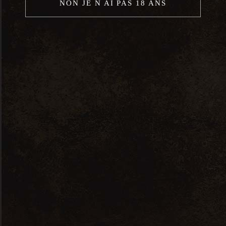
NON JE N AI PAS 18 ANS
Blanc, Roussette De Savoie, Anthoine
Chantal Jean Pierre Bernard, Savoie Et
Bugey, France
Nous contacter
7 RUE JEAN PERRIN, 56000 VANNES
ICIMACAVE(A)GMAIL.COM
02 97 48 74 45