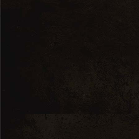
A propos de nous
Nos prestations
Notre cave à vins
Notre cave à fromages
Notre boutique en ligne
Contact
© 2026 Icimacave ■ Réalisé par
Com d’Happy
–