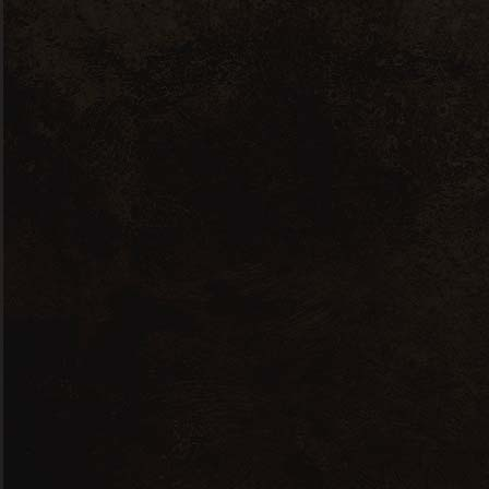
Domaine
Bernard
Chevallier
Roussette De
Savoie Altesse
– 0,75L – 2022
12,50
€
Vin floral, minéral, fin et élégant.
100 % Altesse
25 en stock