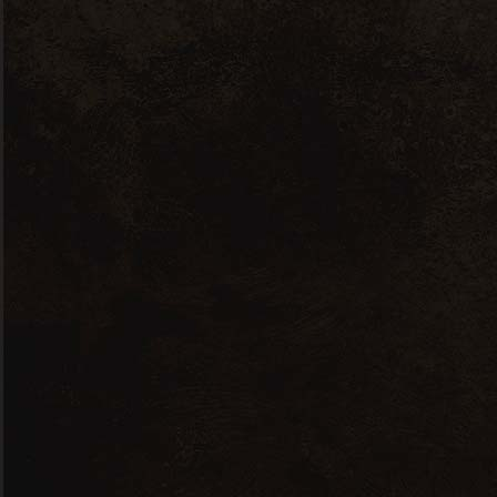
Château Mont-
thabor Aoc
Côtes Du Rhône
Rouge
Millésime –
2020 – 0,75L
9,17
€
vinification aux méthodes ancestrale.
corsé et fruité.
80% Grenache