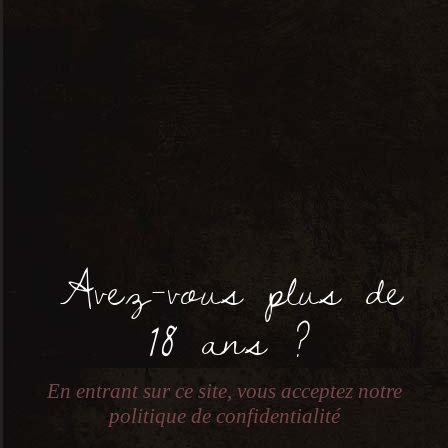
Avez-vous plus de
Domaine Berthet-rayne Cndp
18 ans ?
Rouge Elixir Des Papes – 2020 –
0,75L
27,50
€
En entrant sur ce site, vous acceptez notre
politique de confidentialité