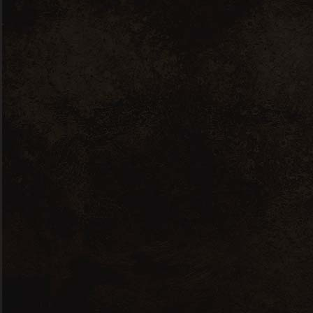
Nous contacter
7 RUE JEAN PERRIN, 56000 VANNES
ICIMACAVE(A)GMAIL.COM
02 97 48 74 45
A propos de nous