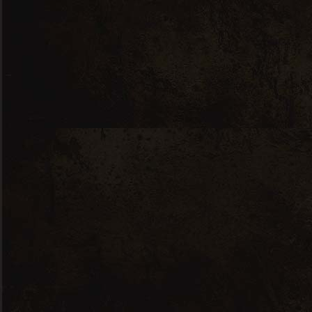
10% Cinsault
10 % Mourvèdre
20 en stock
Château Mont-thabor Aoc Côtes Du Rh
Ajouter Au Panier
Categories:
Cotes du Rhône
Vallée du
Rhône