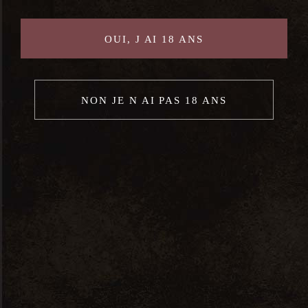
OUI, J AI 18 ANS
NON JE N AI PAS 18 ANS
Vignobles Du Monteillet Cuvée
Du Papy Saint Joseph Rouge –
0,75L – 2021
21,67
€