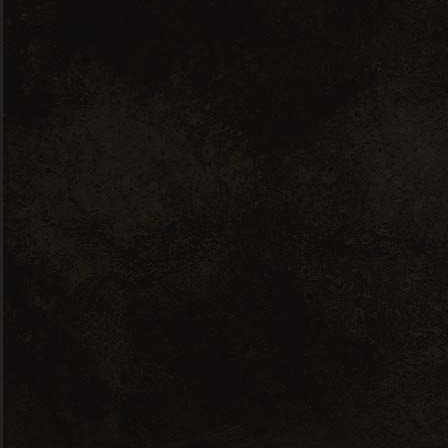
Description
Rouge, Autre, Earl Famille Stehelin,
Autre, France
Produits
similaires